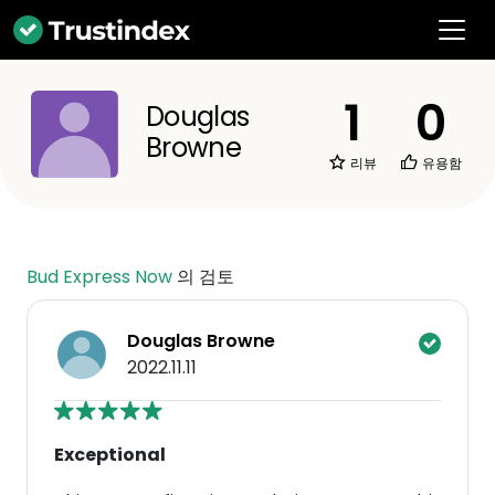
1
0
Douglas
Browne
리뷰
유용함
Bud Express Now
의 검토
Douglas Browne
2022.11.11
Exceptional