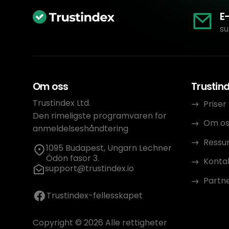
E
su
Om oss
Trustin
Trustindex Ltd.
Priser
Den rimeligste programvaren for
Om os
anmeldelseshåndtering
Ressu
1095 Budapest, Ungarn Lechner
Ödön fasor 3.
Konta
support@trustindex.io
Partn
Trustindex-fellesskapet
Copyright © 2026 Alle rettigheter