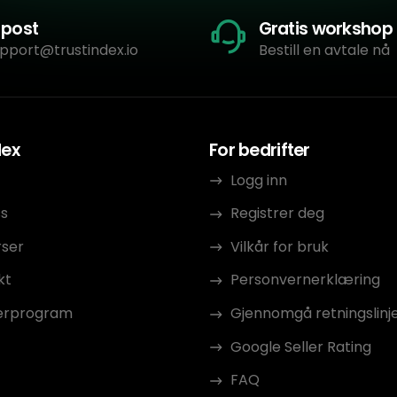
-post
Gratis workshop
pport@trustindex.io
Bestill en avtale nå
dex
For bedrifter
Logg inn
s
Registrer deg
rser
Vilkår for bruk
kt
Personvernerklæring
erprogram
Gjennomgå retningslinj
Google Seller Rating
FAQ