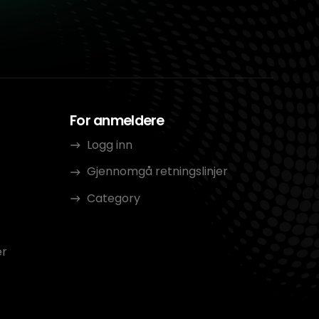
For anmeldere
Logg inn
Gjennomgå retningslinjer
Category
er