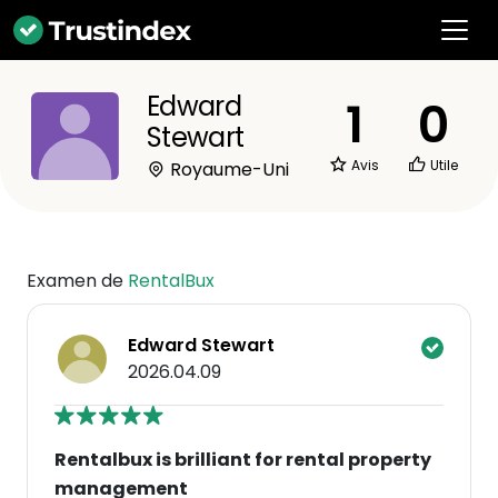
Edward
1
0
Stewart
Avis
Utile
Royaume-Uni
Examen de
RentalBux
Edward Stewart
2026.04.09
Rentalbux is brilliant for rental property
management