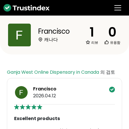
1
0
Francisco
캐나다
리뷰
유용함
Ganja West Online Dispensary in Canada
의 검토
Francisco
2026.04.12
Excellent products