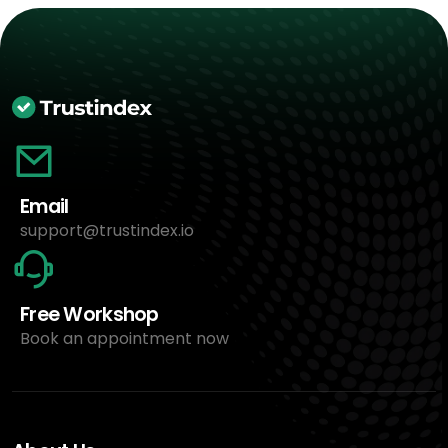
Email
support@trustindex.io
Free Workshop
Book an appointment now