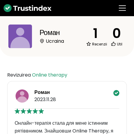
1
0
Роман
Ucraina
Recenzii
Util
Revizuirea
Online therapy
Роман
2023.11.28
Онлайн-терапія стала для мене істинним
рятіввником. Знайшовши Online Therapy, я