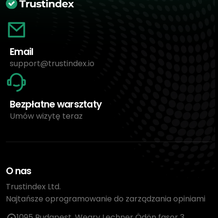
Email
support@trustindex.io
Bezpłatne warsztaty
Umów wizytę teraz
O nas
Trustindex Ltd.
Najtańsze oprogramowanie do zarządzania opiniami
1095 Budapest, Węgry Lechner Ödön fasor 3.