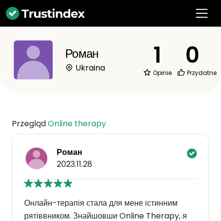
1
0
Роман
Ukraina
Opinie
Przydatne
Przegląd
Online therapy
Роман
2023.11.28
Онлайн-терапія стала для мене істинним
рятіввником. Знайшовши Online Therapy, я