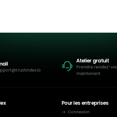
Atelier gratuit
mail
Prendre rendez-vo
pport@trustindex.io
maintenant
dex
Pour les entreprises
Connexion