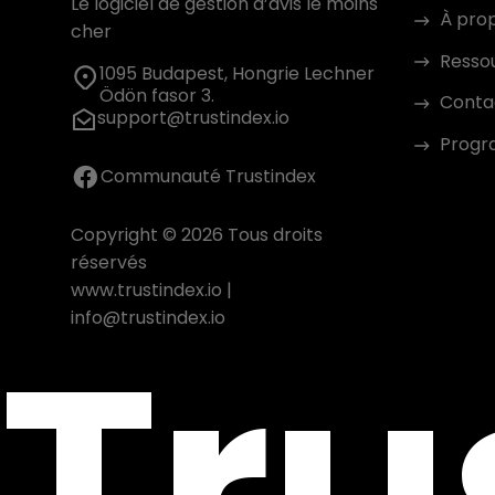
Le logiciel de gestion d’avis le moins
À pro
cher
Resso
1095 Budapest, Hongrie Lechner
Ödön fasor 3.
Conta
support@trustindex.io
Progra
Communauté Trustindex
Copyright © 2026 Tous droits
réservés
www.trustindex.io
|
Tru
info@trustindex.io