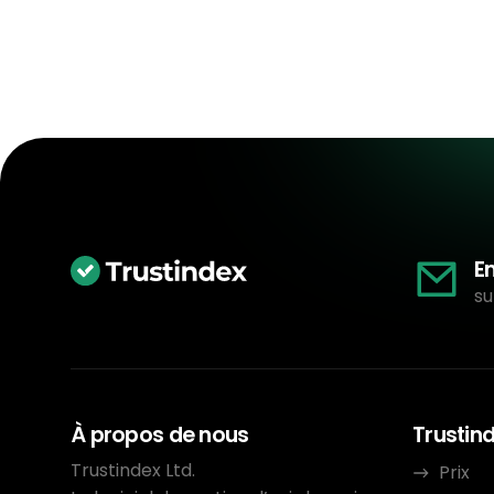
E
su
À propos de nous
Trustin
Trustindex Ltd.
Prix