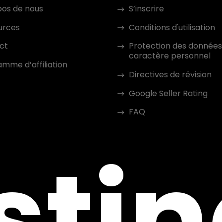
pos de nous
S’inscrire
urces
Conditions d'utilisation
ct
Protection des données
caractère personnel
mme d’affiliation
Directives de révision
Google Seller Rating
FAQ
sti