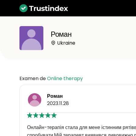
Роман
Ukraine
Examen de
Online therapy
Роман
2023.11.28
Онлайн-терапія стала для мене істинним ряті
спробувати.Мій терапевт виявився дивовижно