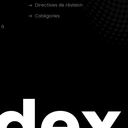
Directives de révision
Catégories
 à
ndex