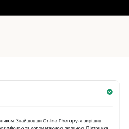
ввником. Знайшовши Online Therapy, я вирішив
 розуміючою та допомагаючою людиною. Підтримка