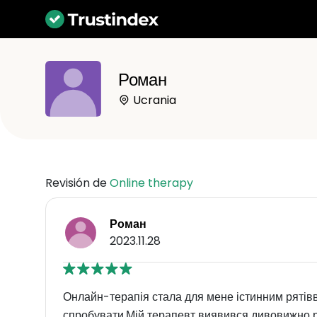
Роман
Ucrania
Revisión de
Online therapy
Роман
2023.11.28
Онлайн-терапія стала для мене істинним ряті
спробувати.Мій терапевт виявився дивовижно