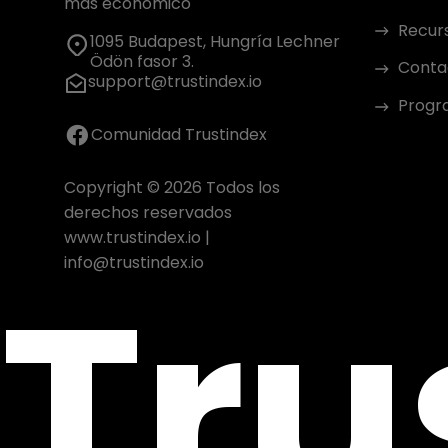
más económico
Recur
1095 Budapest, Hungría Lechner
Ödön fasor 3.
Conta
support@trustindex.io
Progra
Comunidad Trustindex
Copyright © 2026 Todos los
derechos reservados
www.trustindex.io
|
Tru
info@trustindex.io