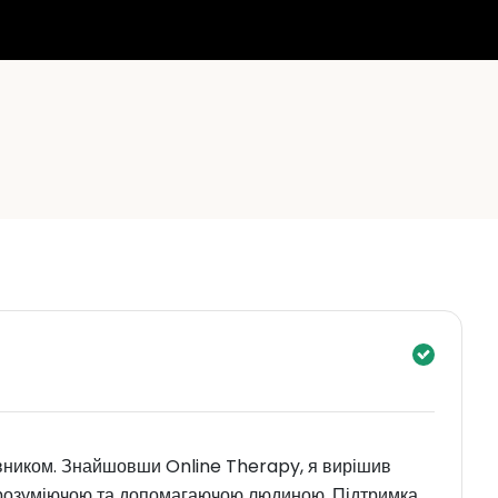
ввником. Знайшовши Online Therapy, я вирішив
 розуміючою та допомагаючою людиною. Підтримка