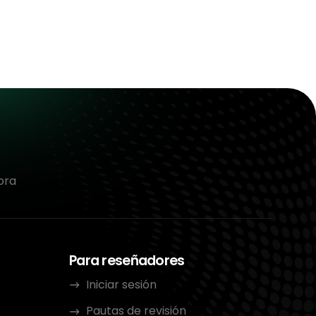
ora
Para reseñadores
Iniciar sesión
Pautas de revisión