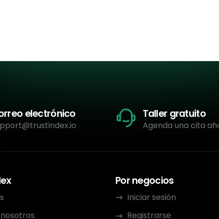
orreo electrónico
Taller gratuito
pport@trustindex.io
Agenda una cita ah
dex
Por negocios
s
Iniciar sesión
 nosotros
Registrarse