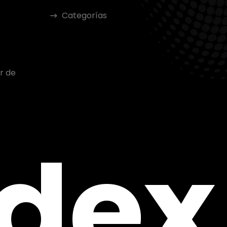
Categorías
r de
ndex