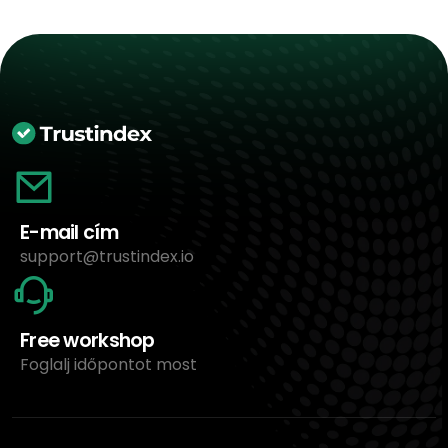
E-mail cím
support@trustindex.io
Free workshop
Foglalj időpontot most