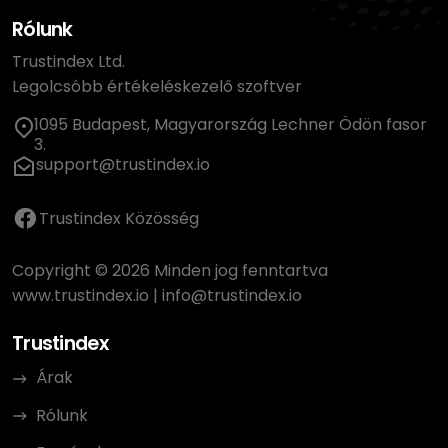
Rólunk
Trustindex Ltd.
Legolcsóbb értékeléskezelő szoftver
1095 Budapest, Magyarország Lechner Ödön fasor
3.
support@trustindex.io
Trustindex Közösség
Copyright © 2026 Minden jog fenntartva
www.trustindex.io
|
info@trustindex.io
Trustindex
Árak
Rólunk