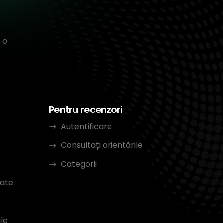
 o
Pentru recenzori
Autentificare
Consultați orientările
Categorii
tate
le