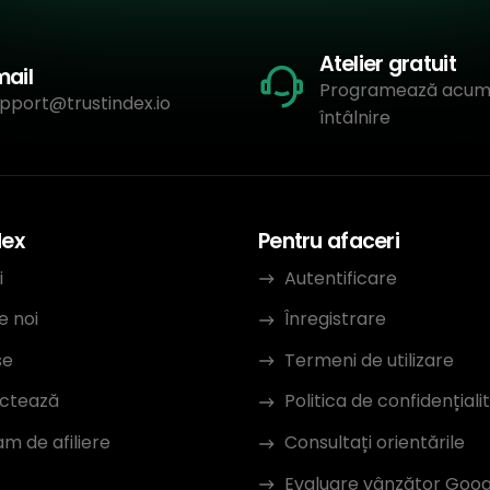
Atelier gratuit
mail
Programează acum
pport@trustindex.io
întâlnire
dex
Pentru afaceri
i
Autentificare
e noi
Înregistrare
se
Termeni de utilizare
ctează
Politica de confidențiali
m de afiliere
Consultați orientările
Evaluare vânzător Goog