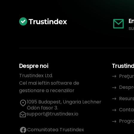
E
su
Despre noi
Trustin
Trustindex Ltd.
Prețur
Cel mai ieftin software de
Despr
gestionare a recenziilor
Resur
1095 Budapest, Ungaria Lechner
Ödön fasor 3.
Conta
support@trustindex.io
Progra
Comunitatea Trustindex