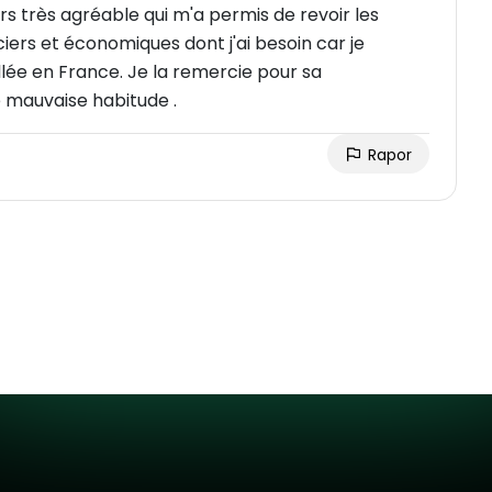
 très agréable qui m'a permis de revoir les
iers et économiques dont j'ai besoin car je
llée en France. Je la remercie pour sa
 sa patience car j'avais pris de mauvaise habitude .
Rapor