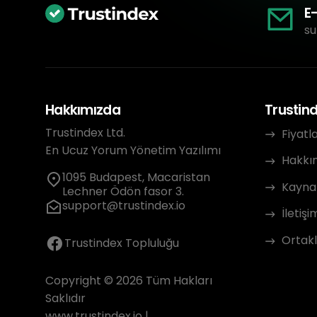
E
su
Hakkımızda
Trustin
Trustindex Ltd.
Fiyatl
En Ucuz Yorum Yönetim Yazılımı
Hakkı
1095 Budapest, Macaristan
Kayna
Lechner Ödön fasor 3.
support@trustindex.io
İletişi
Ortakl
Trustindex Topluluğu
Copyright © 2026 Tüm Hakları
Saklıdır
www.trustindex.io
|