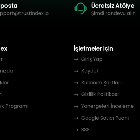
-posta
Ücretsiz Atölye
pport@trustindex.io
Şimdi randevu alın
dex
İşletmeler için
ar
Giriş Yap
mızda
Kaydol
klar
Kullanım Şartları
m
Gizlilik Politikası
ık Programı
Yönergeleri İnceleme
Google Satıcı Puanı
SSS