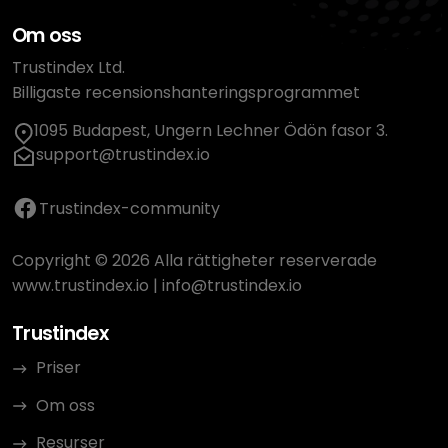
Om oss
Trustindex Ltd.
Billigaste recensionshanteringsprogrammet
1095 Budapest, Ungern Lechner Ödön fasor 3.
support@trustindex.io
Trustindex-community
Copyright © 2026 Alla rättigheter reserverade
www.trustindex.io
|
info@trustindex.io
Trustindex
Priser
Om oss
Resurser