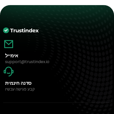
אימייל
support@trustindex.io
סדנה חינמית
קבע פגישה עכשיו