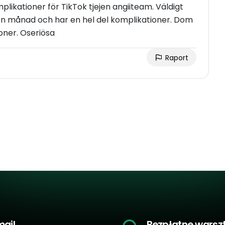
likationer för TikTok tjejen angiiteam. Väldigt
r en månad och har en hel del komplikationer. Dom
oner. Oseriösa
Raport
mail
Bezpłatne warsz