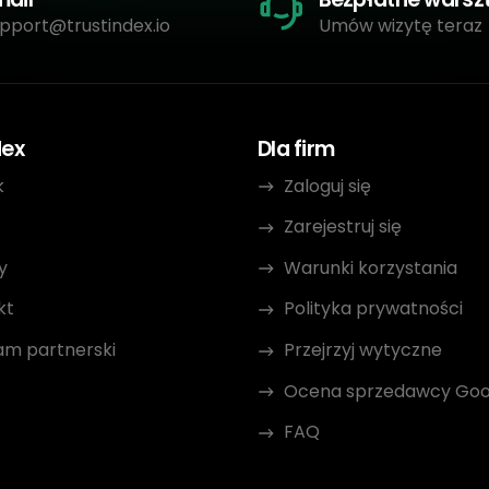
pport@trustindex.io
Umów wizytę teraz
dex
Dla firm
k
Zaloguj się
Zarejestruj się
y
Warunki korzystania
kt
Polityka prywatności
am partnerski
Przejrzyj wytyczne
Ocena sprzedawcy Goo
FAQ