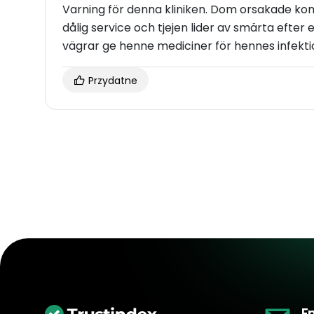
Varning för denna kliniken. Dom orsakade komp
dålig service och tjejen lider av smärta efte
vägrar ge henne mediciner för hennes infekti
Przydatne
E