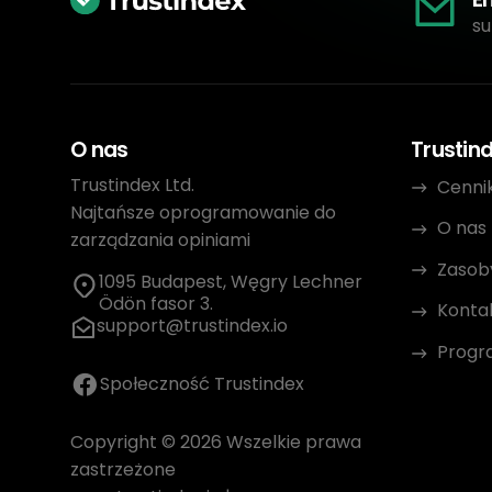
su
O nas
Trustin
Trustindex Ltd.
Cenni
Najtańsze oprogramowanie do
O nas
zarządzania opiniami
Zasob
1095 Budapest, Węgry Lechner
Ödön fasor 3.
Konta
support@trustindex.io
Progr
Społeczność Trustindex
Copyright © 2026 Wszelkie prawa
zastrzeżone