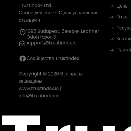
Trustindex Ltd.
Цены
Самое дешевое ПО для управления
О нас
отзывами
Ресур
1095 Budapest, Венгрия Lechner
Ödön fasor 3.
Контак
support@trustindex.io
Партн
Сообщество Trustindex
Copyright © 2026 Все права
защищены
www.trustindex.io
|
info@trustindex.io