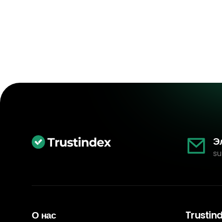
Э
su
О нас
Trustin