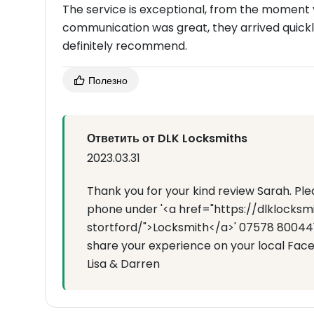
The service is exceptional, from the moment y
communication was great, they arrived quickly
definitely recommend.
Полезно
Ответить от DLK Locksmiths
2023.03.31
Thank you for your kind review Sarah. Ple
phone under '<a href="https://dlklocksm
stortford/">Locksmith</a>' 07578 800441 
share your experience on your local Fac
Lisa & Darren