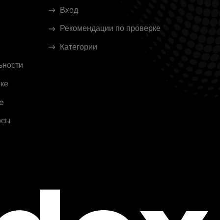
Вход
Рекомендации по проверке
Категории
ьности
ке
e
осы