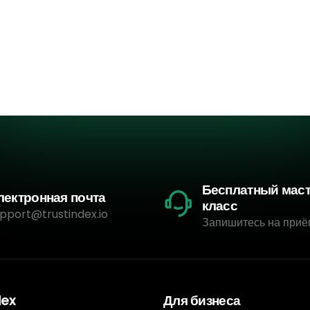
Бесплатный мас
лектронная почта
класс
pport@trustindex.io
Запишитесь на приё
dex
Для бизнеса