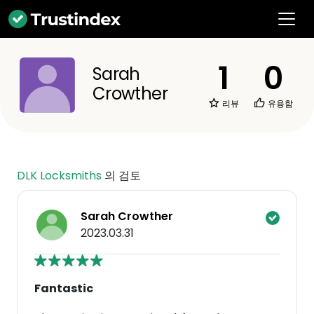
1
0
Sarah
Crowther
리뷰
유용함
DLK Locksmiths
의 검토
Sarah Crowther
2023.03.31
Fantastic