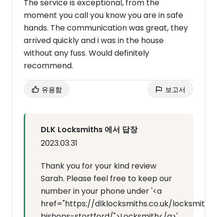
The service is exceptional, from the
moment you call you know you are in safe
hands. The communication was great, they
arrived quickly and i was in the house
without any fuss. Would definitely
recommend.
유용함
보고서
DLK Locksmiths 에서 답장
2023.03.31
Thank you for your kind review
Sarah. Please feel free to keep our
number in your phone under '<a
href="https://dlklocksmiths.co.uk/locksmith-
bishops-stortford/">Locksmith</a>'