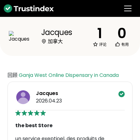
1
0
Jacques
加拿大
评论
有用
回顾
Ganja West Online Dispensary in Canada
Jacques
2026.04.23
the best Store
un service exeptioel, des produits de