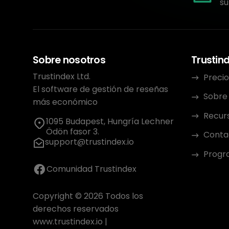
su
Sobre nosotros
Trustin
Trustindex Ltd.
Precio
El software de gestión de reseñas
Sobre
más económico
Recur
1095 Budapest, Hungría Lechner
Ödön fasor 3.
Conta
support@trustindex.io
Progra
Comunidad Trustindex
Copyright © 2026 Todos los
derechos reservados
www.trustindex.io
|