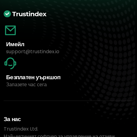
Имейл
support@trustindex.io
Безплатен уъркшоп
Запазете час сега
За нас
Trustindex Ltd.
Най-евтиният софтуер за управление на отзиви