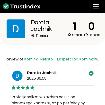
Dorota
1
0
Jachnik
Отзиви
Полезно
Полша
Review of
Kominki Mefisto - Eksperci od Kominków
Dorota Jachnik
2025.06.08
Profesjonalizm w każdym calu - od
pierwszego kontaktu, aż po perfekcyjny