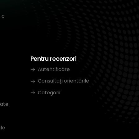
 o
Pentru recenzori
Autentificare
Consultați orientările
Categorii
tate
le