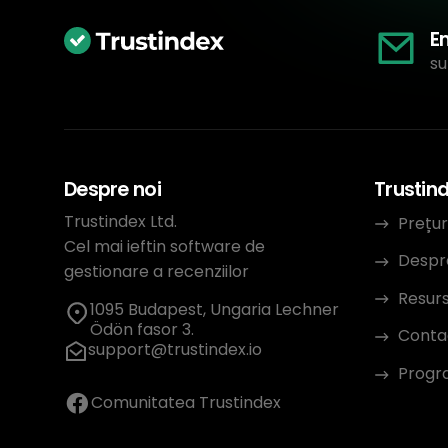
E
su
Despre noi
Trustin
Trustindex Ltd.
Prețur
Cel mai ieftin software de
Despr
gestionare a recenziilor
Resur
1095 Budapest, Ungaria Lechner
Ödön fasor 3.
Conta
support@trustindex.io
Progra
Comunitatea Trustindex