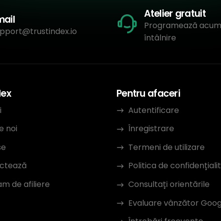
Atelier gratuit
mail
Programează acum
pport@trustindex.io
întâlnire
dex
Pentru afaceri
i
Autentificare
e noi
Înregistrare
se
Termeni de utilizare
ctează
Politica de confidențiali
m de afiliere
Consultați orientările
Evaluare vânzător Goog