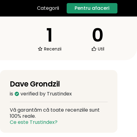
Pentru afaceri
Categorii
1
0
Recenzii
Util
Dave Grondzil
is
verified by Trustindex
Vă garantăm că toate recenziile sunt
100% reale.
Ce este Trustindex?