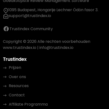
Goedkoopste Review Management Software
1095 Budapest, Hongarije Lechner Ödön fasor 3.
support@trustindex.io
Trustindex Community
Copyright © 2026 Alle rechten voorbehouden
www.trustindex.io
|
info@trustindex.io
Trustindex
Prijzen
Over ons
Resources
Contact
Affiliate Programma