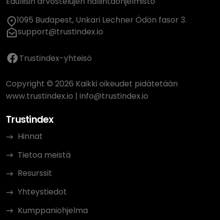
Edullisin arvostelujen hallintaohjelmisto
1095 Budapest, Unkari Lechner Ödön fasor 3.
support@trustindex.io
Trustindex-yhteisö
Copyright © 2026 Kaikki oikeudet pidätetään
www.trustindex.io
|
info@trustindex.io
Trustindex
Hinnat
Tietoa meistä
Resurssit
Yhteystiedot
Kumppaniohjelma