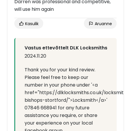
Darren was professional and competitive,
will use him again
Kasulik
Aruanne
Vastus ettevõttelt DLK Locksmiths
2024.11.20
Thank you for your kind review.
Please feel free to keep our
number in your phone under '<a
href="https://dlklocksmiths.co.uk/locksmith-
bishops-stortford/">Locksmith</a>'
07846 668941 for any future
assistance you require, or share
your experience on your local
Facebook group.