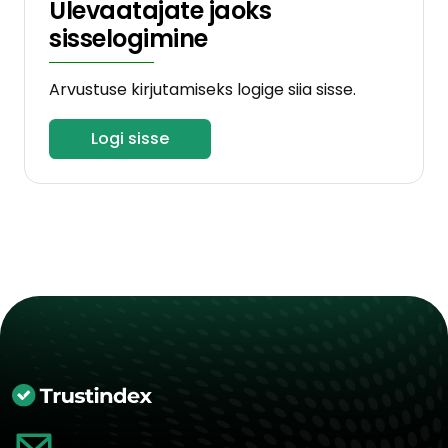
Ülevaatajate jaoks
sisselogimine
Arvustuse kirjutamiseks logige siia sisse.
Logi sisse