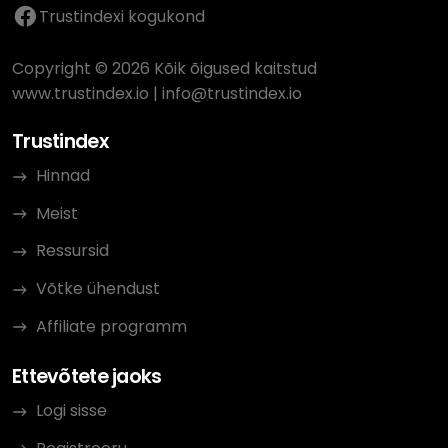
Trustindexi kogukond
Copyright © 2026 Kõik õigused kaitstud
www.trustindex.io
|
info@trustindex.io
Trustindex
Hinnad
Meist
Ressursid
Võtke ühendust
Affiliate programm
Ettevõtete jaoks
Logi sisse