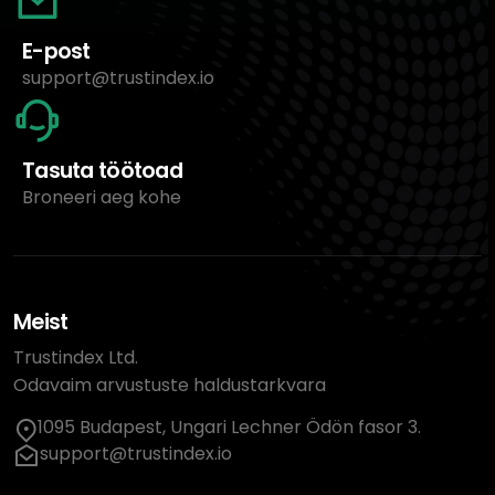
E-post
support@trustindex.io
Tasuta töötoad
Broneeri aeg kohe
Meist
Trustindex Ltd.
Odavaim arvustuste haldustarkvara
1095 Budapest, Ungari Lechner Ödön fasor 3.
support@trustindex.io