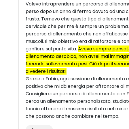
Volevo intraprendere un percorso di allename
perso dopo un anno di fermo dovuto ad una c
frusta. Temevo che questo tipo di allenament
cervicale che per me è sempre un problema. M
percorso di allenamento che non affaticasse l
muscoli. Il mio obiettivo era di rafforzare e to
gonfiore sul punto vita.
Avevo sempre pensato 
allenamento aerobico, non avrei mai immagin
facendo sollevamento pesi. Già dopo il seco
a vedere i risultati.
Grazie a Fabio, ogni sessione di allenamento
positivo che mi dà energia per affrontare al m
Consiglierei un percorso di allenamento con Fa
cerca un allenamento personalizzato, studia
faccia ottenere il massimo risultato nel minor
che possono anche cambiare nel tempo.