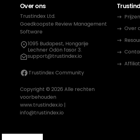
Over ons
Trustin
Trustindex Ltd.
Prijze
Goedkoopste Review Management
Over 
Software
Resou
1095 Budapest, Hongarije
Lechner Ödön fasor 3.
Conta
support@trustindex.io
Affil
Trustindex Community
Copyright © 2026 Alle rechten
voorbehouden
www.trustindex.io
|
info@trustindex.io