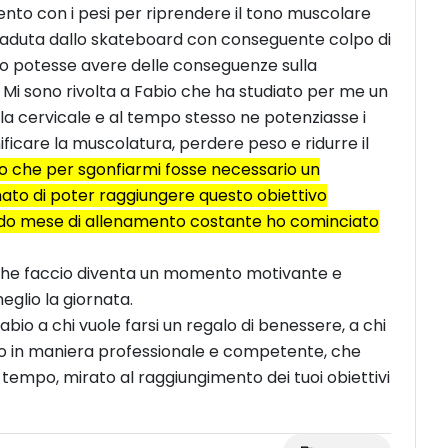
nto con i pesi per riprendere il tono muscolare
aduta dallo skateboard con conseguente colpo di
o potesse avere delle conseguenze sulla
i sono rivolta a Fabio che ha studiato per me un
a cervicale e al tempo stesso ne potenziasse i
nificare la muscolatura, perdere peso e ridurre il
che per sgonfiarmi fosse necessario un
ato di poter raggiungere questo obiettivo
ndo mese di allenamento costante ho cominciato
 che faccio diventa un momento motivante e
eglio la giornata.
bio a chi vuole farsi un regalo di benessere, a chi
to in maniera professionale e competente, che
 tempo, mirato al raggiungimento dei tuoi obiettivi