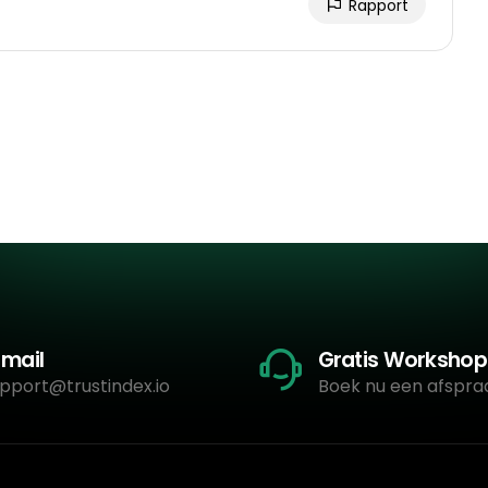
Rapport
-mail
Gratis Workshop
pport@trustindex.io
Boek nu een afspra