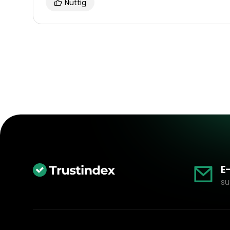
Nuttig
E
su