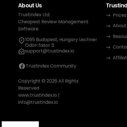
About Us
Trustin
Trustindex Ltd.
Prices
Cheapest Review Management
About
Software
Resou
1095 Budapest, Hungary Lechner
Ödön fasor 3.
Conta
support@trustindex.io
Affili
Trustindex Community
Copyright © 2026 All Rights
Reserved
www.trustindex.io
|
info@trustindex.io