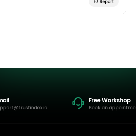
Report
mail
Free Workshop
pport@trustindex.io
Book an appointme