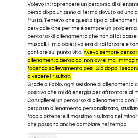
Volevo intraprendere un percorso di allename
perso dopo un anno di fermo dovuto ad una c
frusta. Temevo che questo tipo di allenament
cervicale che per me è sempre un problema. M
percorso di allenamento che non affaticasse l
muscoli. Il mio obiettivo era di rafforzare e to
gonfiore sul punto vita.
Avevo sempre pensato 
allenamento aerobico, non avrei mai immagin
facendo sollevamento pesi. Già dopo il seco
a vedere i risultati.
Grazie a Fabio, ogni sessione di allenamento
positivo che mi dà energia per affrontare al m
Consiglierei un percorso di allenamento con Fa
cerca un allenamento personalizzato, studia
faccia ottenere il massimo risultato nel minor
che possono anche cambiare nel tempo.