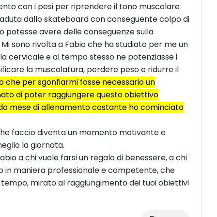
nto con i pesi per riprendere il tono muscolare
aduta dallo skateboard con conseguente colpo di
o potesse avere delle conseguenze sulla
i sono rivolta a Fabio che ha studiato per me un
a cervicale e al tempo stesso ne potenziasse i
nificare la muscolatura, perdere peso e ridurre il
che per sgonfiarmi fosse necessario un
ato di poter raggiungere questo obiettivo
ndo mese di allenamento costante ho cominciato
 che faccio diventa un momento motivante e
eglio la giornata.
bio a chi vuole farsi un regalo di benessere, a chi
to in maniera professionale e competente, che
 tempo, mirato al raggiungimento dei tuoi obiettivi