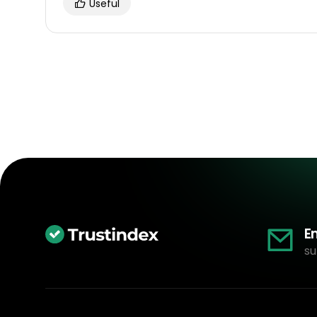
Useful
E
su