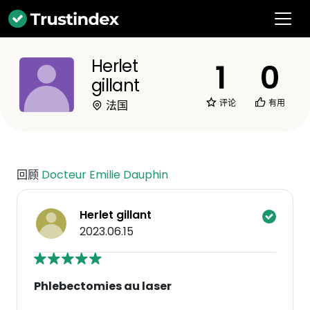
Herlet
1
0
gillant
评论
有用
法国
回顾
Docteur Emilie Dauphin
Herlet gillant
2023.06.15
Phlebectomies au laser