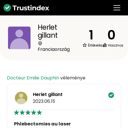
Herlet
1
0
gillant
Értékelések
Hasznos
Franciaország
Docteur Emilie Dauphin
véleménye
Herlet gillant
2023.06.15
Phlebectomies au laser