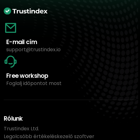
E-mail cím
support@trustindex.io
Free workshop
Foglalj időpontot most
Rólunk
Trustindex Ltd.
Legolcsóbb értékeléskezelő szoftver