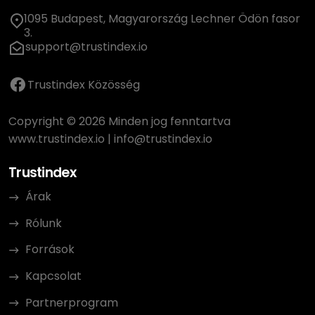
1095 Budapest, Magyarország Lechner Ödön fasor
3.
support@trustindex.io
Trustindex Közösség
Copyright © 2026 Minden jog fenntartva
www.trustindex.io
|
info@trustindex.io
Trustindex
Árak
Rólunk
Források
Kapcsolat
Partnerprogram