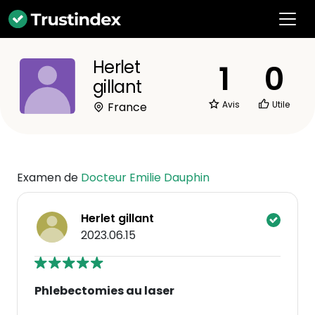
Herlet
1
0
gillant
Avis
Utile
France
Examen de
Docteur Emilie Dauphin
Herlet gillant
2023.06.15
Phlebectomies au laser