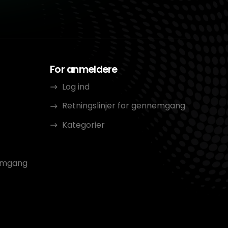
For anmeldere
Log ind
Retningslinjer for gennemgang
Kategorier
nemgang