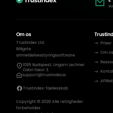
su
Om os
Trustin
Trustindex Ltd.
Priser
Billigste
Om o
anmeldelsesstyringssoftware
Resso
1095 Budapest, Ungarn Lechner
Ödön fasor 3.
Konta
support@trustindex.io
Affili
Trustindex-fællesskab
Copyright © 2026 Alle rettigheder
forbeholdes