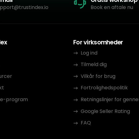
pport@trustindex.io
Book en aftale nu
dex
For virksomheder
Log ind
s
Tilmeld dig
urcer
Vilkår for brug
kt
Fortrolighedspolitik
ate-program
Retningslinjer for gen
Google Seller Rating
FAQ