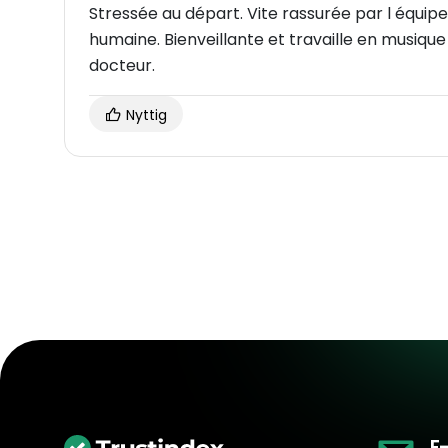
Stressée au départ. Vite rassurée par l équipe soignante : le dr Dauphin est professionnelle et
humaine. Bienveillante et travaille en musique : Coldplay en fond ça aide aussi. Excellent
docteur.
Nyttig
E