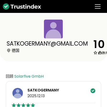
1
0
SATKOGERMANY@GMAIL.COM
德国
评论
有
回顾
Solarfive GmbH
SATKOGERMANY
2025.12.13