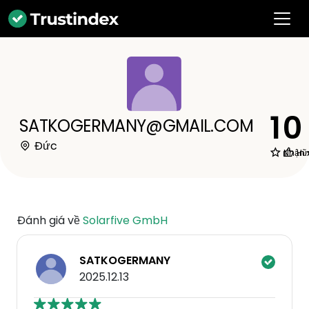
1
0
SATKOGERMANY@GMAIL.COM
Đức
Nhận 
Hữ
Đánh giá về
Solarfive GmbH
SATKOGERMANY
2025.12.13