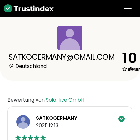
1
0
SATKOGERMANY@GMAIL.COM
Deutschland
Bewer
Nüt
Bewertung von
Solarfive GmbH
SATKOGERMANY
2025.12.13