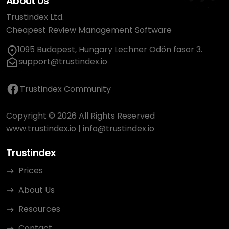
About Us
Trustindex Ltd.
Cheapest Review Management Software
1095 Budapest, Hungary Lechner Ödön fasor 3.
support@trustindex.io
Trustindex Community
Copyright © 2026 All Rights Reserved
www.trustindex.io
|
info@trustindex.io
Trustindex
Prices
About Us
Resources
Contact