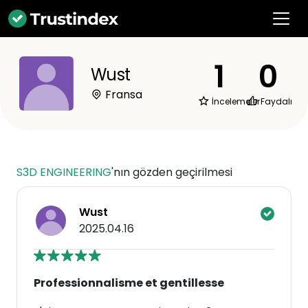
1
0
Wust
Fransa
İncelemeler
Faydalı
S3D ENGINEERING
'nın gözden geçirilmesi
Wust
2025.04.16
Professionnalisme et gentillesse