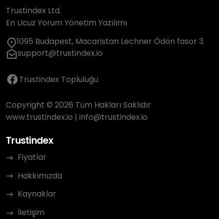
Trustindex Ltd.
En Ucuz Yorum Yönetim Yazılımı
1095 Budapest, Macaristan Lechner Ödön fasor 3.
support@trustindex.io
Trustindex Topluluğu
Copyright © 2026 Tüm Hakları Saklıdır
www.trustindex.io
|
info@trustindex.io
Trustindex
Fiyatlar
Hakkımızda
Kaynaklar
İletişim