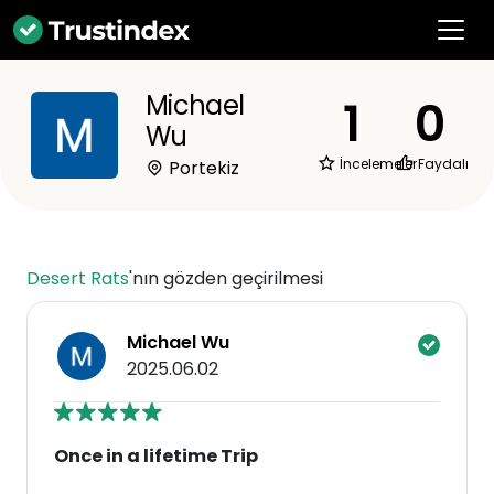
Michael
1
0
Wu
İncelemeler
Faydalı
Portekiz
Desert Rats
'nın gözden geçirilmesi
Michael Wu
2025.06.02
Once in a lifetime Trip