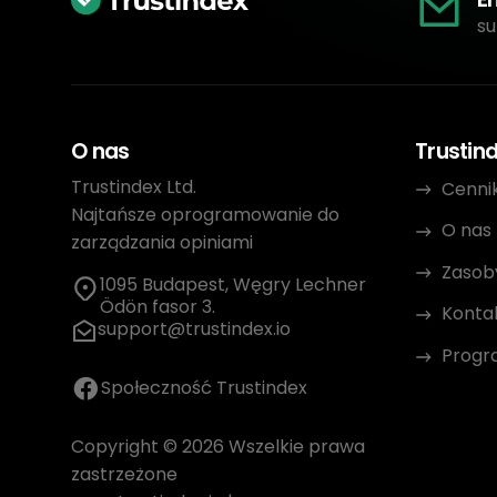
su
O nas
Trustin
Trustindex Ltd.
Cenni
Najtańsze oprogramowanie do
O nas
zarządzania opiniami
Zasob
1095 Budapest, Węgry Lechner
Ödön fasor 3.
Konta
support@trustindex.io
Progr
Społeczność Trustindex
Copyright © 2026 Wszelkie prawa
zastrzeżone