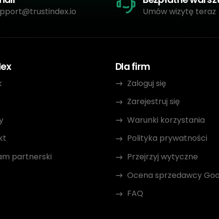
pport@trustindex.io
Umów wizytę teraz
dex
Dla firm
k
Zaloguj się
Zarejestruj się
y
Warunki korzystania
kt
Polityka prywatności
am partnerski
Przejrzyj wytyczne
Ocena sprzedawcy Goo
FAQ