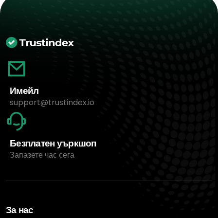
Имейл
support@trustindex.io
Безплатен уъркшоп
Запазете час сега
За нас