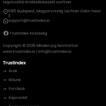
Legolcsóbb értékeléskezelő szoftver
1095 Budapest, Magyarország Lechner Ödön fasor
3.
support@trustindex.io
Trustindex Közösség
Copyright © 2026 Minden jog fenntartva
www.trustindex.io
|
info@trustindex.io
Trustindex
Árak
Rólunk
Források
Kapcsolat