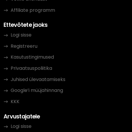
Affiliate programm
Ettevõtete jaoks
Logi sisse
Registreeru
Kasutustingimused
Privaatsuspoliitika
Juhised ülevaatamiseks
Google’i müüjahinnang
KKK
Arvustajatele
Logi sisse