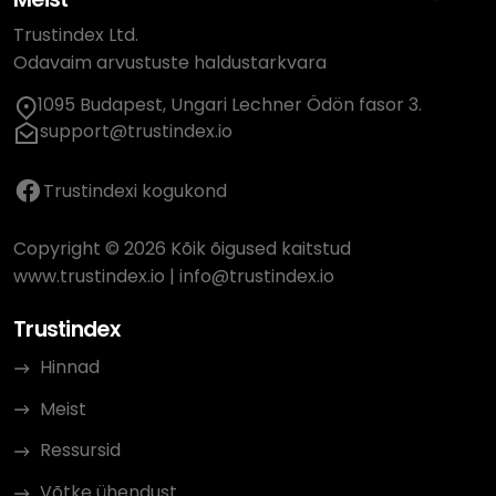
Trustindex Ltd.
Odavaim arvustuste haldustarkvara
1095 Budapest, Ungari Lechner Ödön fasor 3.
support@trustindex.io
Trustindexi kogukond
Copyright © 2026 Kõik õigused kaitstud
www.trustindex.io
|
info@trustindex.io
Trustindex
Hinnad
Meist
Ressursid
Võtke ühendust