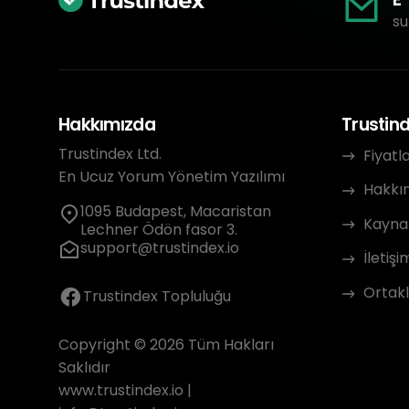
su
Hakkımızda
Trustin
Trustindex Ltd.
Fiyatl
En Ucuz Yorum Yönetim Yazılımı
Hakkı
1095 Budapest, Macaristan
Kayna
Lechner Ödön fasor 3.
support@trustindex.io
İletişi
Ortakl
Trustindex Topluluğu
Copyright © 2026 Tüm Hakları
Saklıdır
www.trustindex.io
|