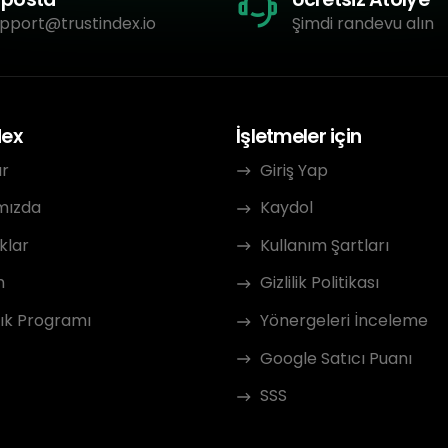
pport@trustindex.io
Şimdi randevu alın
dex
İşletmeler için
ar
Giriş Yap
mızda
Kaydol
klar
Kullanım Şartları
m
Gizlilik Politikası
ık Programı
Yönergeleri İnceleme
Google Satıcı Puanı
SSS