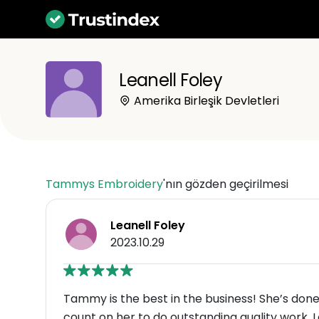
Leanell Foley
Amerika Birleşik Devletleri
Tammys Embroidery
'nın gözden geçirilmesi
Leanell Foley
2023.10.29
Tammy is the best in the business! She’s done 
count on her to do outstanding quality work.