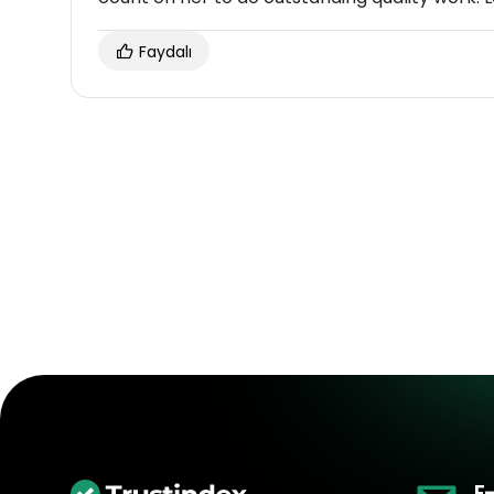
Faydalı
E