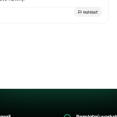
Nahlásiť
-mail
Bezplatný works