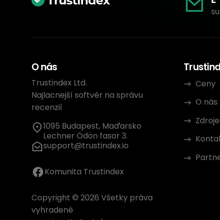
su
O nás
Trustin
Trustindex Ltd.
Ceny
Najlacnejší softvér na správu
O nás
recenzií
Zdroje
1095 Budapest, Maďarsko
Lechner Ödön fasor 3.
Konta
support@trustindex.io
Partn
Komunita Trustindex
Copyright © 2026 Všetky práva
vyhradené