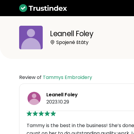
Leanell Foley
Spojené štáty
Review of
Tammys Embroidery
Leanell Foley
2023.10.29
Tammy is the best in the business! She’s done 
count on her to do outstanding quality work.