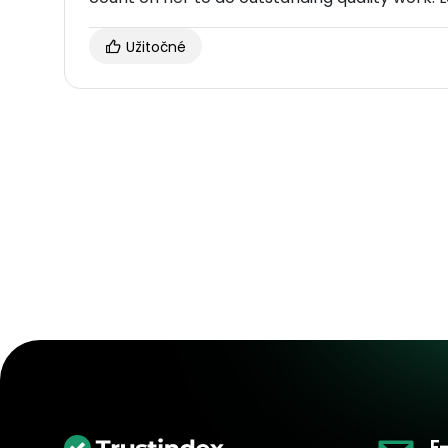
Užitočné
E