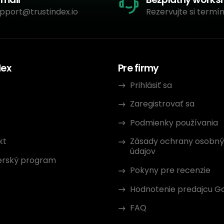
pport@trustindex.io
Rezervujte si termín
dex
Pre firmy
Prihlásiť sa
Zaregistrovať sa
Podmienky používania
kt
Zásady ochrany osobn
údajov
erský program
Pokyny pre recenzie
Hodnotenie predajcu G
FAQ