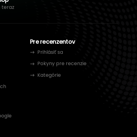
 teraz
Pre recenzentov
Prihlásiť sa
Pokyny pre recenzie
Kategórie
ých
oogle