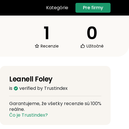
Pre firmy
Kategórie
1
0
Recenzie
Užitočné
Leanell Foley
is
verified by Trustindex
Garantujeme, že všetky recenzie sú 100%
reálne.
Čo je Trustindex?