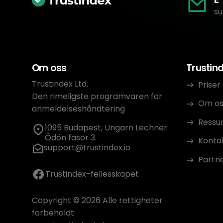
su
Om oss
Trustin
Trustindex Ltd.
Priser
Den rimeligste programvaren for
Om os
anmeldelseshåndtering
Ressu
1095 Budapest, Ungarn Lechner
Ödön fasor 3.
Konta
support@trustindex.io
Partn
Trustindex-fellesskapet
Copyright © 2026 Alle rettigheter
forbeholdt