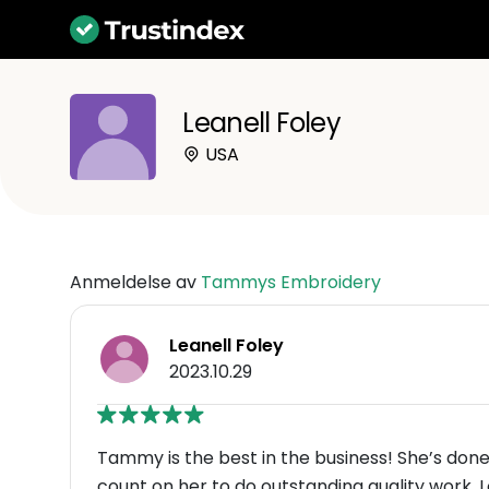
Leanell Foley
USA
Anmeldelse av
Tammys Embroidery
Leanell Foley
2023.10.29
Tammy is the best in the business! She’s done 
count on her to do outstanding quality work.