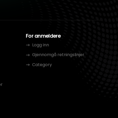
For anmeldere
Logg inn
Gjennomgå retningslinjer
Category
er