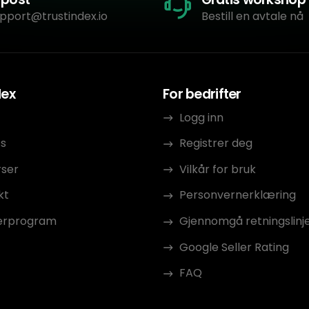
pport@trustindex.io
Bestill en avtale nå
dex
For bedrifter
Logg inn
s
Registrer deg
rser
Vilkår for bruk
kt
Personvernerklæring
erprogram
Gjennomgå retningslinj
Google Seller Rating
FAQ