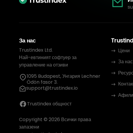
su
За нас
Trustin
Trustindex Ltd.
Цени
Най-евтиният софтуер за
За нас
управление на отзиви
Ресур
1095 Budapest, Унгария Lechner
Ödön fasor 3.
Контак
support@trustindex.io
Афили
Trustindex общност
Copyright © 2026 Всички права
запазени