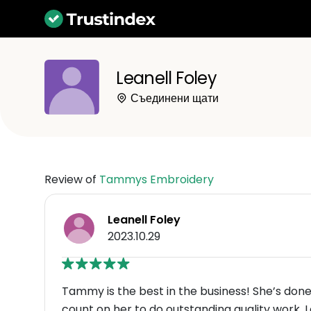
Leanell Foley
Съединени щати
Review of
Tammys Embroidery
Leanell Foley
2023.10.29
Tammy is the best in the business! She’s done 
count on her to do outstanding quality work.