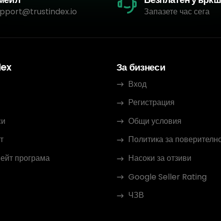
pport@trustindex.io
Запазете час сега
dex
За бизнеси
Вход
Регистрация
си
Общи условия
т
Политика за поверителн
ейт програма
Насоки за отзиви
Google Seller Rating
ЧЗВ