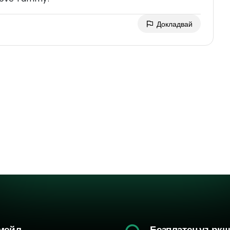
Докладвай
мейл
Безплатен уърк