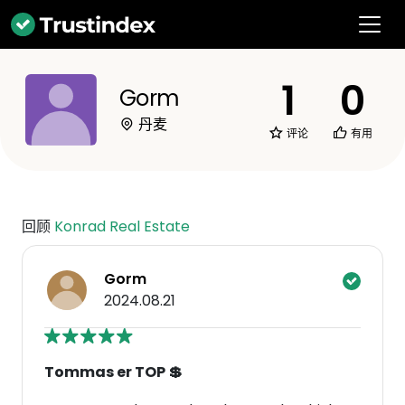
1
0
Gorm
丹麦
评论
有用
回顾
Konrad Real Estate
Gorm
2024.08.21
Tommas er TOP 💲