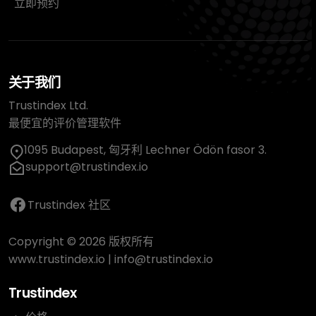
立即预约
关于我们
Trustindex Ltd.
最便宜的评价管理软件
1095 Budapest, 匈牙利 Lechner Ödön fasor 3.
support@trustindex.io
Trustindex 社区
Copyright © 2026 版权所有
www.trustindex.io
|
info@trustindex.io
Trustindex