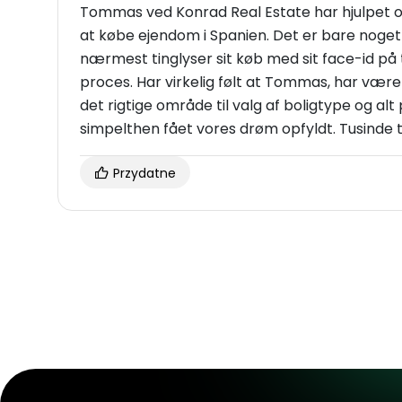
Tommas ved Konrad Real Estate har hjulpet os
at købe ejendom i Spanien. Det er bare noge
nærmest tinglyser sit køb med sit face-id på
proces. Har virkelig følt at Tommas, har vær
det rigtige område til valg af boligtype og a
simpelthen fået vores drøm opfyldt. Tusinde ta
Przydatne