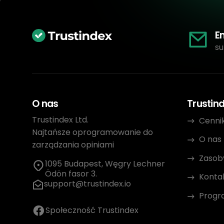
E
su
O nas
Trustin
Trustindex Ltd.
Cenni
Najtańsze oprogramowanie do
O nas
zarządzania opiniami
Zasob
1095 Budapest, Węgry Lechner
Ödön fasor 3.
Konta
support@trustindex.io
Progr
Społeczność Trustindex