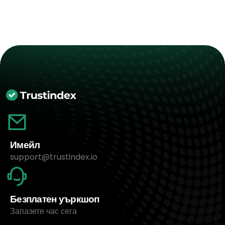
Имейл
support@trustindex.io
Безплатен уъркшоп
Запазете час сега