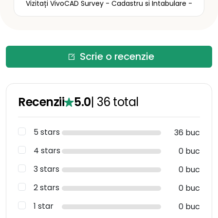
Vizitați VivoCAD Survey - Cadastru si Intabulare -
Scrie o recenzie
Recenzii
5.0
|
36
total
5 stars
36 buc
4 stars
0 buc
3 stars
0 buc
2 stars
0 buc
1 star
0 buc