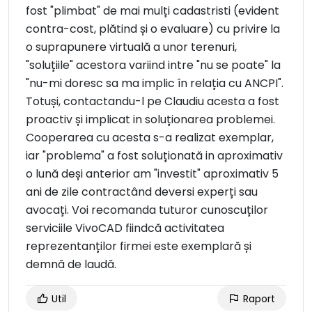
fost "plimbat" de mai mulți cadastristi (evident
contra-cost, plătind și o evaluare) cu privire la
o suprapunere virtuală a unor terenuri,
"soluțiile" acestora variind intre "nu se poate" la
"nu-mi doresc sa ma implic în relația cu ANCPI".
Totuși, contactandu-l pe Claudiu acesta a fost
proactiv și implicat in soluționarea problemei.
Cooperarea cu acesta s-a realizat exemplar,
iar "problema" a fost soluționată in aproximativ
o lună deși anterior am "investit" aproximativ 5
ani de zile contractând deversi experți sau
avocați. Voi recomanda tuturor cunoscuților
serviciile VivoCAD fiindcă activitatea
reprezentanților firmei este exemplară și
demnă de laudă.
Util
Raport