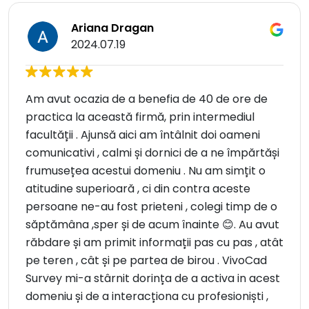
Ariana Dragan
2024.07.19
Am avut ocazia de a benefia de 40 de ore de
practica la această firmă, prin intermediul
facultății . Ajunsă aici am întâlnit doi oameni
comunicativi , calmi și dornici de a ne împărtăși
frumusețea acestui domeniu . Nu am simțit o
atitudine superioară , ci din contra aceste
persoane ne-au fost prieteni , colegi timp de o
săptămâna ,sper și de acum înainte 😊. Au avut
răbdare și am primit informații pas cu pas , atât
pe teren , cât și pe partea de birou . VivoCad
Survey mi-a stârnit dorința de a activa in acest
domeniu și de a interacționa cu profesioniști ,