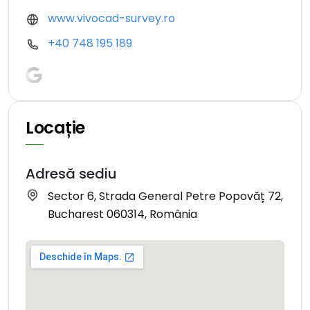
www.vivocad-survey.ro
+40 748 195 189
Locație
Adresă sediu
Sector 6, Strada General Petre Popovăț 72,
Bucharest 060314, România