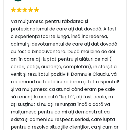
Vă mulțumesc pentru răbdarea și
profesionalismul de care ați dat dovadă. A fost
o experiență foarte lungă, însă încrederea,
calmul și devotamentul de care ați dat dovadă
au fost o binecuvântare. După mai bine de doi
ani în care ați luptat pentru și alături de noi (
cereri, petiții, audiențe, completări), în sfârșit a
venit și rezultatul pozitiv!!! Domnule Claudiu, vă
recomand cu toată încrederea și tot respectul!
Și vă mulțumesc ca atunci când eram pe cale
să renunț la această “luptă”, ați fost acolo, m
ați susținut si nu ați renunțat! Încă o dată vă
mulțumesc pentru ca mi ați demonstrat ca
exista și oameni cu respect, serioși, care luptă
pentru a rezolva situațiile clienților, ca și cum ar