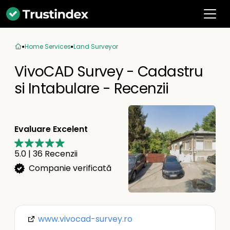
Home Services
Land Surveyor
VivoCAD Survey - Cadastru
si Intabulare - Recenzii
Evaluare Excelent
5.0
|
36
Recenzii
Companie verificată
www.vivocad-survey.ro