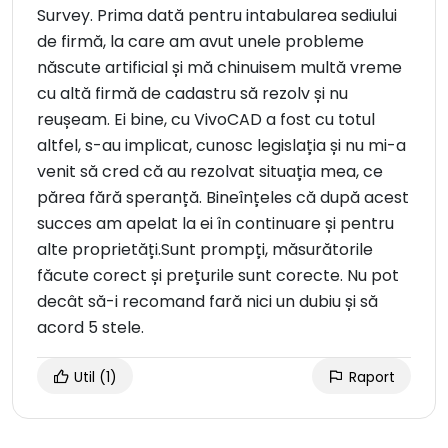
Survey. Prima dată pentru intabularea sediului
de firmă, la care am avut unele probleme
născute artificial și mă chinuisem multă vreme
cu altă firmă de cadastru să rezolv și nu
reușeam. Ei bine, cu VivoCAD a fost cu totul
altfel, s-au implicat, cunosc legislația și nu mi-a
venit să cred că au rezolvat situația mea, ce
părea fără speranță. Bineînțeles că după acest
succes am apelat la ei în continuare și pentru
alte proprietăți.Sunt prompți, măsurătorile
făcute corect și prețurile sunt corecte. Nu pot
decât să-i recomand fară nici un dubiu și să
acord 5 stele.
Util
(1)
Raport