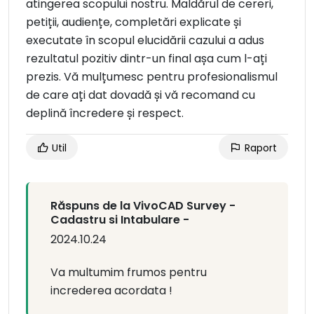
atingerea scopului nostru. Maldărul de cereri,
petiții, audiențe, completări explicate și
executate în scopul elucidării cazului a adus
rezultatul pozitiv dintr-un final așa cum l-ați
prezis. Vă mulțumesc pentru profesionalismul
de care ați dat dovadă și vă recomand cu
deplină încredere și respect.
Util
Raport
Răspuns de la VivoCAD Survey -
Cadastru si Intabulare -
2024.10.24
Va multumim frumos pentru
increderea acordata !