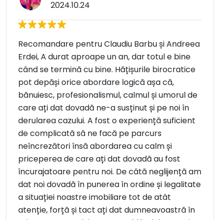
2024.10.24
Recomandare pentru Claudiu Barbu și Andreea
Erdei, A durat aproape un an, dar totul e bine
când se termină cu bine. Hățișurile birocratice
pot depăși orice abordare logică așa că,
bănuiesc, profesionalismul, calmul și umorul de
care ați dat dovadă ne-a susținut și pe noi în
derularea cazului. A fost o experiență suficient
de complicată să ne facă pe parcurs
neîncrezători însă abordarea cu calm și
priceperea de care ați dat dovadă au fost
încurajatoare pentru noi. De câtă neglijență am
dat noi dovadă în punerea în ordine și legalitate
a situației noastre imobiliare tot de atât
atenție, forță și tact ați dat dumneavoastră în