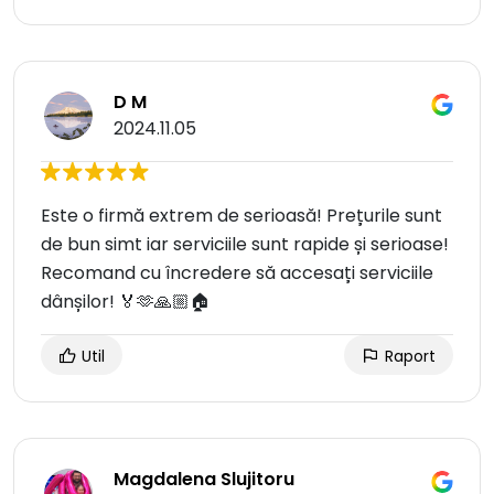
D M
2024.11.05
Este o firmă extrem de serioasă! Prețurile sunt
de bun simt iar serviciile sunt rapide și serioase!
Recomand cu încredere să accesați serviciile
dânșilor! 🏅🫶🙏🏼🏠
Util
Raport
Magdalena Slujitoru