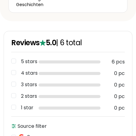
Geschichten
Reviews
5.0
|
6
total
5 stars
6 pcs
4 stars
0 pc
3 stars
0 pc
2 stars
0 pc
1 star
0 pc
Source filter