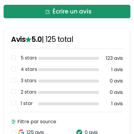
Écrire un avis
Avis
5.0
|
125
total
5 stars
123 avis
4 stars
1 avis
3 stars
0 avis
2 stars
0 avis
1 star
1 avis
Filtre par source
125 avis
0 avis