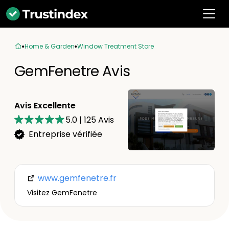
Home & Garden
Window Treatment Store
GemFenetre Avis
Avis Excellente
5.0
|
125
Avis
Entreprise vérifiée
www.gemfenetre.fr
Visitez GemFenetre